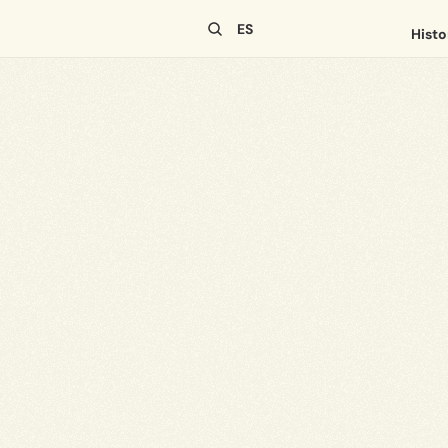
Select Language
ES
Histo