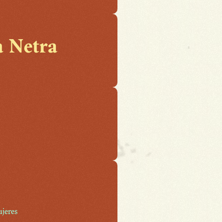
a Netra
ujeres